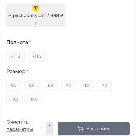
В рассрочку от 12 898 ₽
Полнота
*
FIT 3
FIT 2
Размер
*
9,5
9,0
8,0
7,5
11,0
7,0
10,5
10,0
Очистить
В корзину
параметры