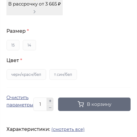
В рассрочку от 3 665 ₽
Размер
*
15
14
Цвет
*
черн/красн/бел
т.син/бел
Очистить
В корзину
параметры
Характеристики:
(смотреть все)