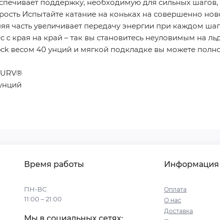
печивает поддержку, необходимую для сильных шагов,
орость Испытайте катание на коньках на совершенно но
 часть увеличивает передачу энергии при каждом шаге,
с с края на край – так вы становитесь неуловимым на ль
ck весом 40 унций и мягкой подкладке вы можете полно
CURV®
унций
Время работы
Информация
ПН-ВС
Оплата
11:00 – 21:00
О нас
Доставка
Мы в социальных сетях: