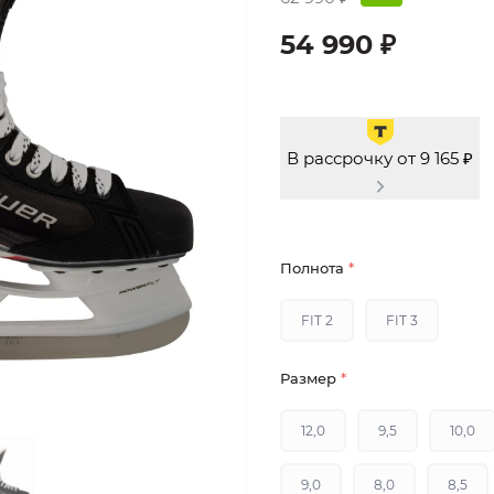
54 990 ₽
В рассрочку от 9 165 ₽
Полнота
*
FIT 2
FIT 3
Размер
*
12,0
9,5
10,0
9,0
8,0
8,5