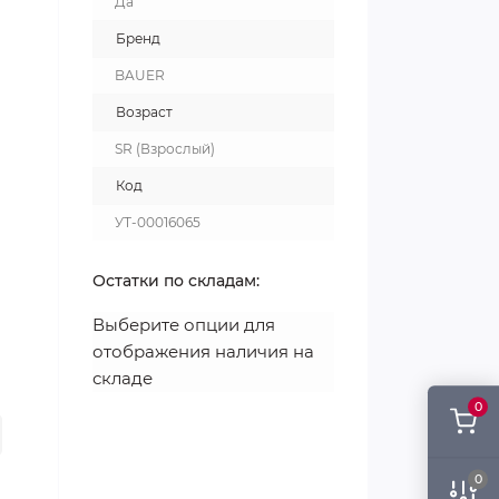
Да
Бренд
BAUER
Возраст
SR (Взрослый)
Код
УТ-00016065
Остатки по складам:
Выберите опции для
отображения наличия на
складе
0
0