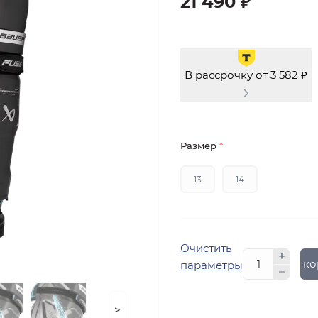
21 490 ₽
В рассрочку от 3 582 ₽
Размер
*
13
14
Очистить
В ко
параметры
>