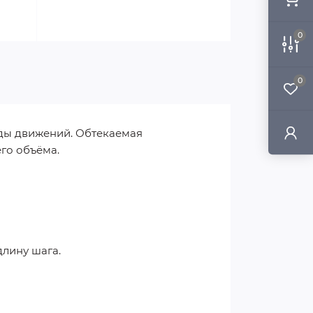
0
0
ды движений. Обтекаемая
го объёма.
длину шага.