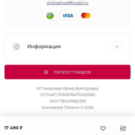
onlineshop@hock5.ru
Информация
Оплата
О нас
Каталог товаров
Доставка
Политика конфиденциальности и обработки
ИП Киселева Ирина Викторовна
ОГРНИП №308784715000082
персональных данных
ИНН 780417680239
Контакты
Хоккейный Пятачок © 2026
Возврат товара
Карта сайта
17 490 ₽
Производители