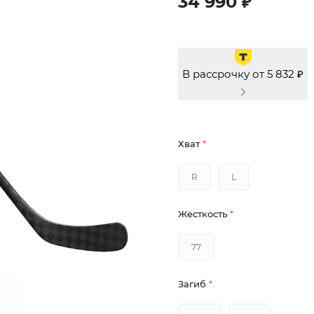
34 990 ₽
В рассрочку от 5 832 ₽
Хват
*
R
L
Жесткость
*
77
Загиб
*