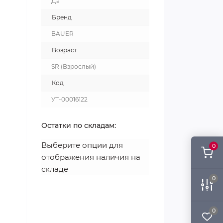
Да
Бренд
BAUER
Возраст
SR (Взрослый)
Код
УТ-00016122
Остатки по складам:
Выберите опции для
0
отображения наличия на
складе
0
0