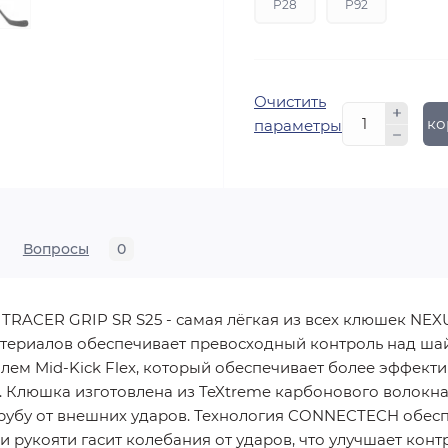
P28
P92
Очистить
В ко
параметры
Вопросы
0
CER GRIP SR S25 - самая лёгкая из всех клюшек NEXU
териалов обеспечивает превосходный контроль над шай
ем Mid-Kick Flex, который обеспечивает более эффекти
. Клюшка изготовлена из TeXtreme карбонового волокна
рубу от внешних ударов. Технология CONNECTECH обес
и рукояти гасит колебания от ударов, что улучшает конт