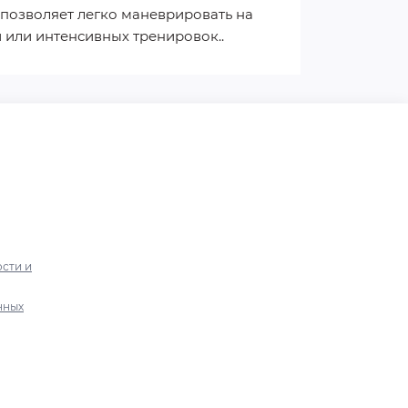
позволяет легко маневрировать на
й или интенсивных тренировок..
сти и
нных