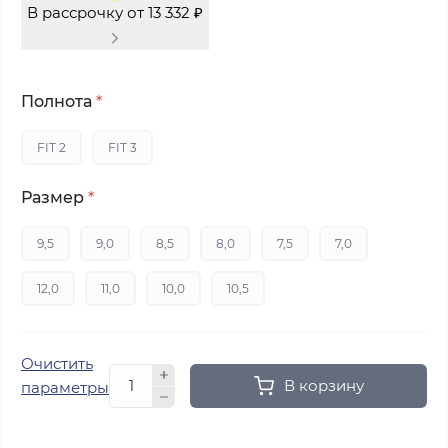
В рассрочку от 13 332 ₽
Полнота
*
FIT 2
FIT 3
Размер
*
9,5
9,0
8,5
8,0
7,5
7,0
12,0
11,0
10,0
10,5
Очистить
В корзину
параметры