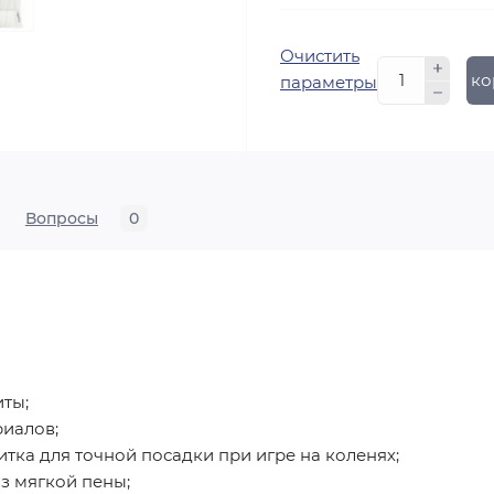
Очистить
В ко
параметры
Вопросы
0
иты;
риалов;
тка для точной посадки при игре на коленях;
з мягкой пены;