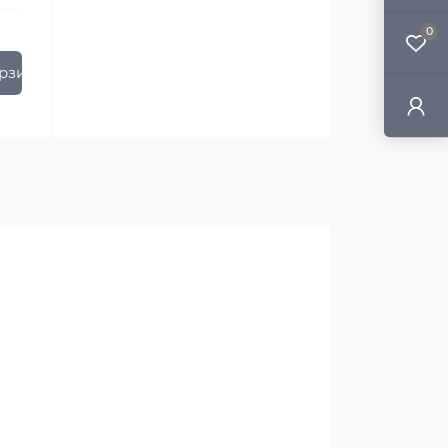
0
рзину