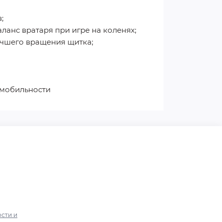
;
анс вратаря при игре на коленях;
учшего вращения щитка;
 мобильности
сти и