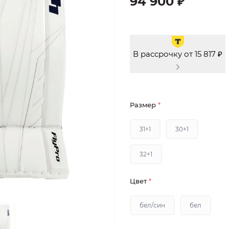
94 900 ₽
В рассрочку от 15 817 ₽
Размер
*
31+1
30+1
32+1
Цвет
*
бел/син
бел