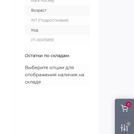
Mark Hockey
Возраст
INT (Подростковый)
Код
УТ-00015893
Остатки по складам:
Выберите опции для
отображения наличия на
складе
0
0