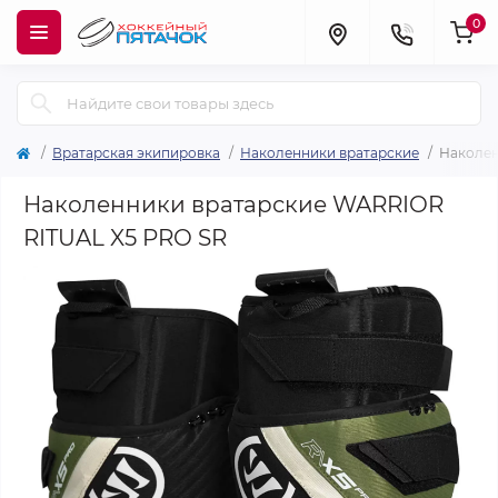
0
Вратарская экипировка
Наколенники вратарские
Наколен
Наколенники вратарские WARRIOR
RITUAL X5 PRO SR