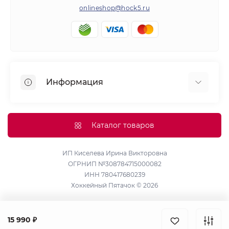
onlineshop@hock5.ru
Информация
Оплата
О нас
Каталог товаров
Доставка
Политика конфиденциальности и обработки
ИП Киселева Ирина Викторовна
ОГРНИП №308784715000082
персональных данных
ИНН 780417680239
Контакты
Хоккейный Пятачок © 2026
Возврат товара
Карта сайта
15 990 ₽
Производители