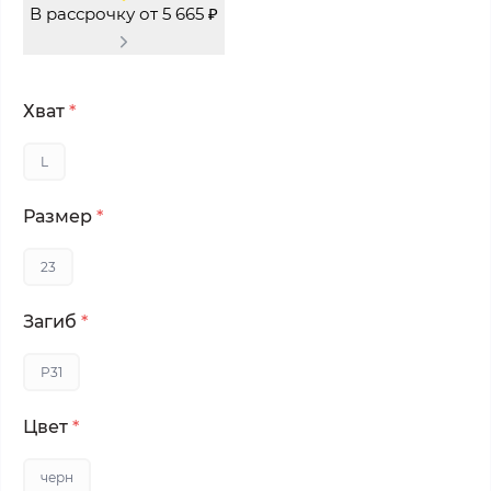
В рассрочку от 5 665 ₽
Хват
*
L
Размер
*
23
Загиб
*
P31
Цвет
*
черн