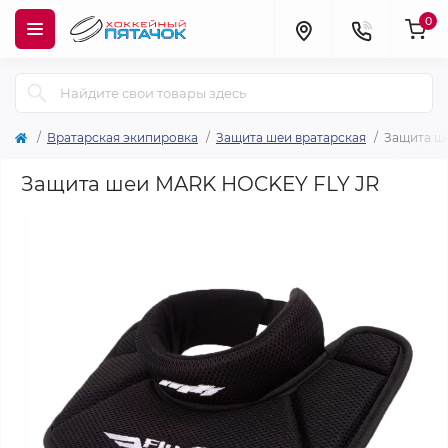
0
Вратарская экипировка
Защита шеи вратарская
Защита ш
Защита шеи MARK HOCKEY FLY JR