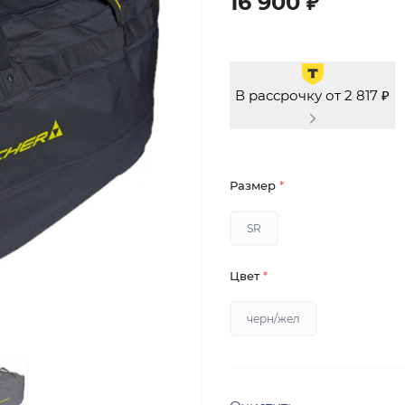
16 900 ₽
В рассрочку от 2 817 ₽
Размер
*
SR
Цвет
*
черн/жел