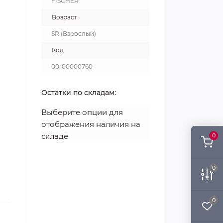
FISCHER
Возраст
SR (Взрослый)
Код
00-00000760
Остатки по складам:
Выберите опции для
отображения наличия на
складе
0
0
0